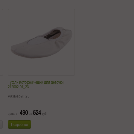
Туфли Котофей чешки для девочки
212002-01_23
Размеры:
23
490
524
цена: от
до
руб.
Подробнее