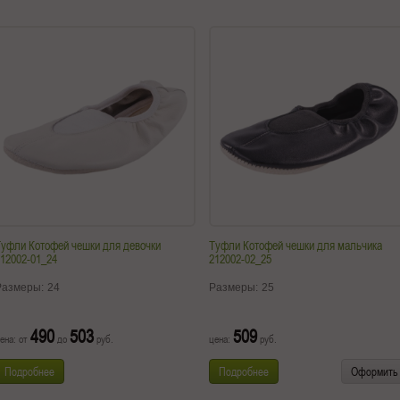
уфли Котофей чешки для девочки
Туфли Котофей чешки для мальчика
12002-01_24
212002-02_25
Размеры:
24
Размеры:
25
490
503
509
ена: от
до
руб.
цена:
руб.
Подробнее
Подробнее
Оформить