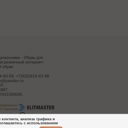
роконожка - Обувь для
и:розничный интернет-
й обуви
4-60-59; +7(932)610-63-98
uv@yandex.ru
Р.
,
987,
7431500045
продвижение
ет-магазина
ботка сайта
контента, анализа трафика и
соглашаетесь с использованием