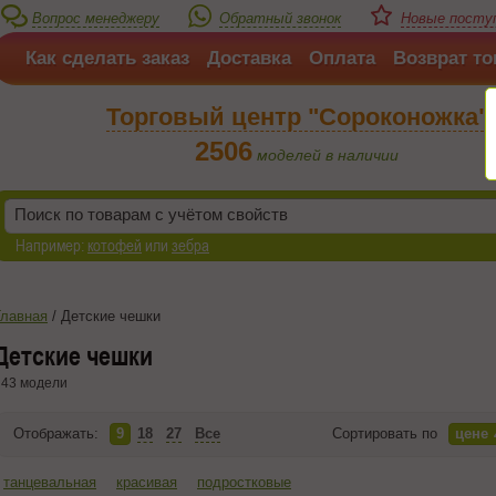
Вопрос менеджеру
Обратный звонок
Новые поступ
Как сделать заказ
Доставка
Оплата
Возврат то
Торговый центр "Сороконожка"
2506
моделей в наличии
Например:
котофей
или
зебра
Главная
/
Детские чешки
Детские чешки
43 модели
Отображать:
9
18
27
Все
Сортировать по
цене
танцевальная
красивая
подростковые