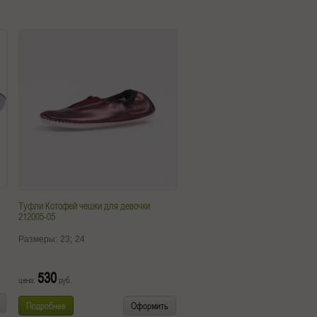
Туфли Котофей чешки для девочки
212005-05
Размеры:
23;
24
530
цена:
руб.
Подробнее
Оформить