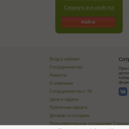
Свернуть все свойства
Найти
Вход в кабинет
Сот
Сотрудничество
Приг
детск
Новости
хабар
федер
О компании
Сотрудничество с ТК
Цели и задачи
Публичная оферта
Договор со складом
Пользовательское соглашение Сороко