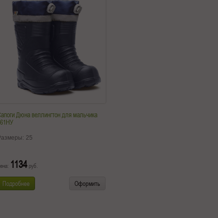
апоги Дюна веллингтон для мальчика
461НУ
Размеры:
25
1134
ена:
руб.
Подробнее
Оформить