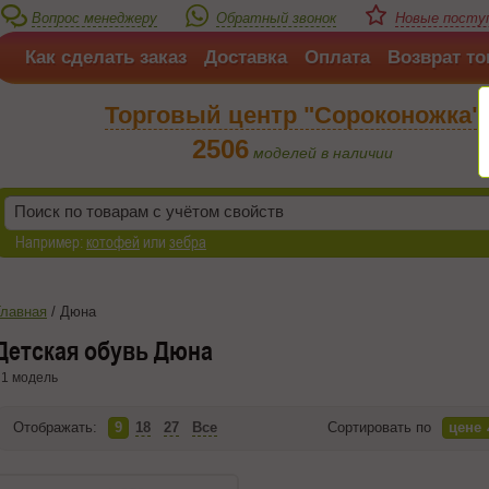
Вопрос менеджеру
Обратный звонок
Новые поступ
Как сделать заказ
Доставка
Оплата
Возврат то
Торговый центр "Сороконожка"
2506
моделей в наличии
Например:
котофей
или
зебра
Главная
/
Дюна
Детская обувь Дюна
1 модель
Отображать:
9
18
27
Все
Сортировать по
цене