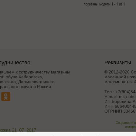
показаны модели 1 - 1 из 1
рудничество
Реквизиты
лашаем к сотрудничеству магазины
© 2012-2026 Со
ой обуви Хабаровска,
маленькой ножк
овского, Дальневосточного
магазин детско
ального округа и России.
Тел.:
+7(904)54
E-mail:
mila-ob
ИП Бородина А.
ИНН 666400445
ОГРНИП 30466
Создание и 
интерн
ножка 21_07_2017
Поддержка и дора