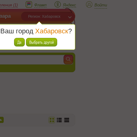
ления (1)
Фламп
Яндекс
Войти
вара
Регион: Хабаровск
Ваш город
Хабаровск
?
Корзина
Товаров (
0
)
Да
Выбрать другой