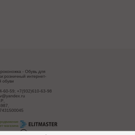
роконожка - Обувь для
и:розничный интернет-
й обуви
4-60-59; +7(932)610-63-98
uv@yandex.ru
Р.
,
987,
7431500045
продвижение
ет-магазина
ботка сайта