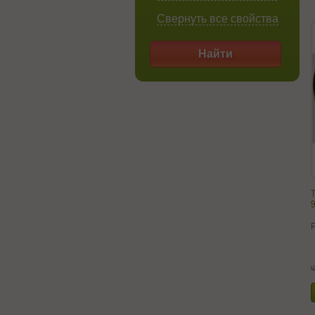
Свернуть все свойства
Найти
Т
9
ц