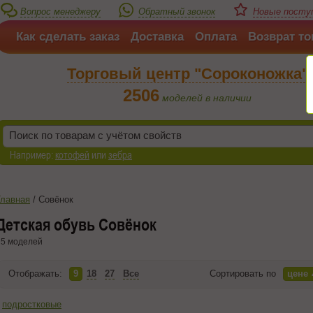
Вопрос менеджеру
Обратный звонок
Новые поступ
Как сделать заказ
Доставка
Оплата
Возврат то
Торговый центр "Сороконожка"
2506
моделей в наличии
Например:
котофей
или
зебра
Главная
/
Совёнок
Детская обувь Совёнок
5 моделей
Отображать:
9
18
27
Все
Сортировать по
цене
подростковые