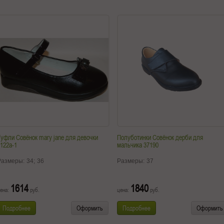
уфли Совёнок mary jane для девочки
Полуботинки Совёнок дерби для
122a-1
мальчика 37190
Размеры:
34;
36
Размеры:
37
1614
1840
ена:
руб.
цена:
руб.
Подробнее
Оформить
Подробнее
Оформить