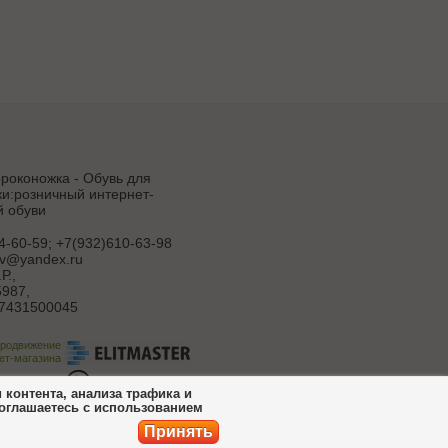
роконожка - Обувь для
и:розничный интернет-
й обуви
4-60-59; +7(932)610-63-98
uv@yandex.ru
Р.
,
987,
7431500045
продвижение
ет-магазина
ботка сайта
контента, анализа трафика и
соглашаетесь с использованием
Принять