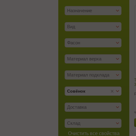
Назначение
Вид
Фасон
Материал верха
Материал подклада
Т
3
Совёнок
Доставка
ц
Склад
Очистить все свойства