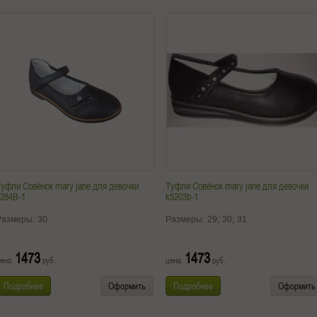
уфли Совёнок mary jane для девочки
Туфли Совёнок mary jane для девочки
284B-1
k5203b-1
Размеры:
30
Размеры:
29;
30;
31
1473
1473
ена:
руб.
цена:
руб.
Подробнее
Оформить
Подробнее
Оформить