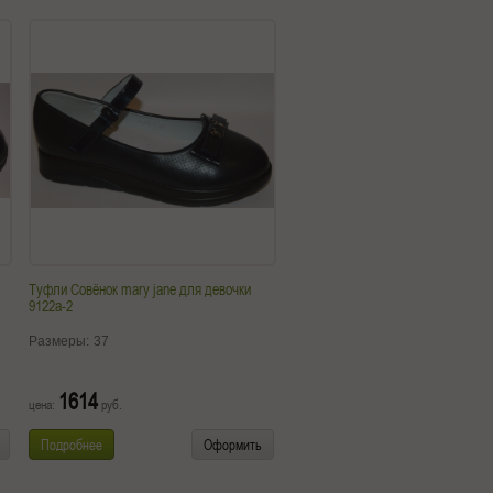
Туфли Совёнок mary jane для девочки
9122a-2
Размеры:
37
1614
цена:
руб.
Подробнее
Оформить