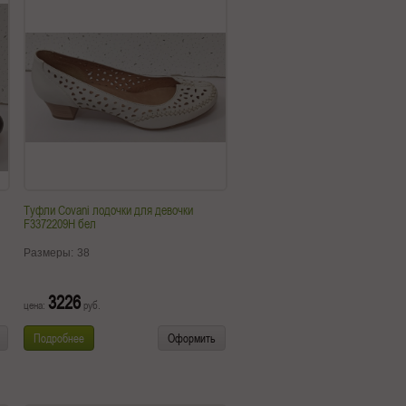
Туфли Covani лодочки для девочки
F3372209H бел
Размеры:
38
3226
цена:
руб.
Подробнее
Оформить