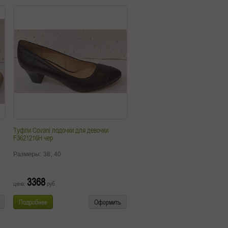
Туфли Covani лодочки для девочки
F3621216H чер
Размеры:
38;
40
3368
цена:
руб.
Подробнее
Оформить