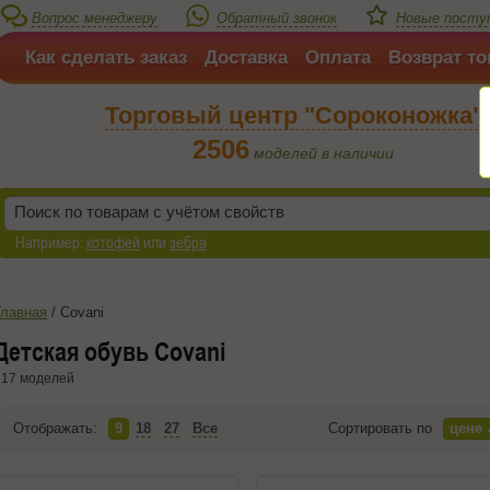
Вопрос менеджеру
Обратный звонок
Новые поступ
Как сделать заказ
Доставка
Оплата
Возврат то
Торговый центр "Сороконожка"
2506
моделей в наличии
Например:
котофей
или
зебра
Главная
/
Covani
Детская обувь Covani
17 моделей
Отображать:
9
18
27
Все
Сортировать по
цене