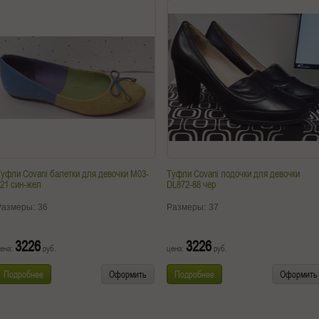
уфли Covani балетки для девочки M03-
Туфли Covani лодочки для девочки
21 син-жел
DL872-88 чер
Размеры:
36
Размеры:
37
3226
3226
ена:
руб.
цена:
руб.
Подробнее
Оформить
Подробнее
Оформить