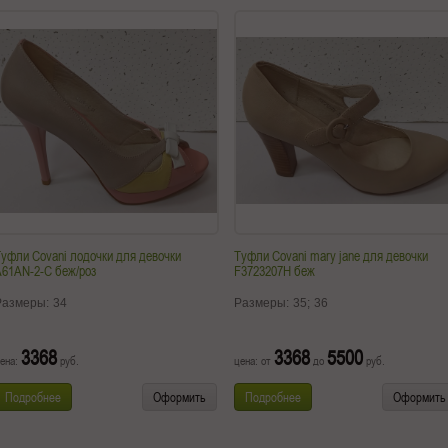
уфли Covani лодочки для девочки
Туфли Covani mary jane для девочки
61AN-2-C беж/роз
F3723207H беж
Размеры:
34
Размеры:
35;
36
3368
3368
5500
ена:
руб.
цена: от
до
руб.
Подробнее
Оформить
Подробнее
Оформить