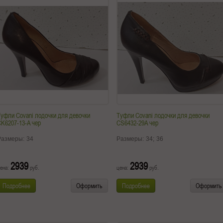
уфли Covani лодочки для девочки
Туфли Covani лодочки для девочки
K6207-13-A чер
CS6432-29A чер
Размеры:
34
Размеры:
34;
36
2939
2939
ена:
руб.
цена:
руб.
Подробнее
Оформить
Подробнее
Оформить