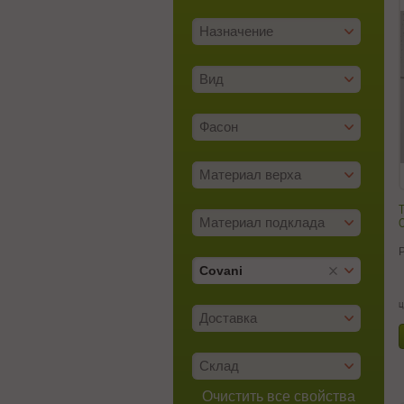
Назначение
Вид
Фасон
Материал верха
Т
C
Материал подклада
Covani
ц
Доставка
Склад
Очистить все свойства