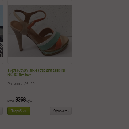
Туфли Covani ankle strap для девочки
N3048215H беж
Размеры:
36;
39
3368
цена:
руб.
Подробнее
Оформить