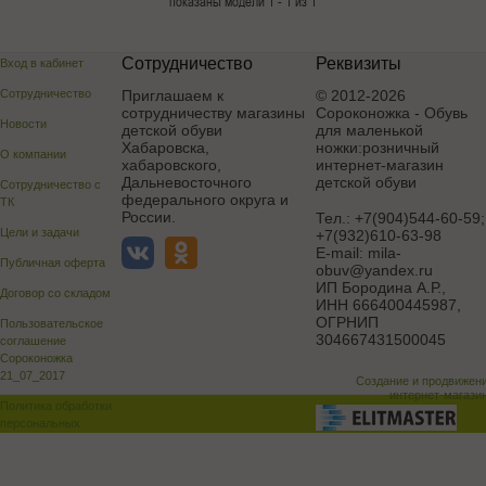
показаны модели 1 - 1 из 1
Сотрудничество
Реквизиты
Вход в кабинет
Сотрудничество
Приглашаем к
© 2012-2026
сотрудничеству магазины
Сороконожка - Обувь
Новости
детской обуви
для маленькой
Хабаровска,
ножки:розничный
О компании
хабаровского,
интернет-магазин
Дальневосточного
детской обуви
Сотрудничество с
федерального округа и
ТК
России.
Тел.:
+7(904)544-60-59;
Цели и задачи
+7(932)610-63-98
E-mail:
mila-
Публичная оферта
obuv@yandex.ru
ИП Бородина А.Р.
,
Договор со складом
ИНН 666400445987,
ОГРНИП
Пользовательское
304667431500045
соглашение
Сороконожка
21_07_2017
Создание и продвижен
интернет-магази
Политика обработки
персональных
данных
Поддержка и доработка сай