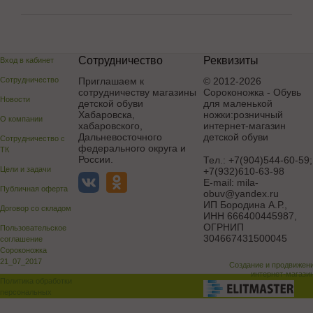
Сотрудничество
Реквизиты
Вход в кабинет
Сотрудничество
Приглашаем к
© 2012-2026
сотрудничеству магазины
Сороконожка - Обувь
Новости
детской обуви
для маленькой
Хабаровска,
ножки:розничный
О компании
хабаровского,
интернет-магазин
Дальневосточного
детской обуви
Сотрудничество с
федерального округа и
ТК
России.
Тел.:
+7(904)544-60-59;
Цели и задачи
+7(932)610-63-98
E-mail:
mila-
Публичная оферта
obuv@yandex.ru
ИП Бородина А.Р.
,
Договор со складом
ИНН 666400445987,
ОГРНИП
Пользовательское
304667431500045
соглашение
Сороконожка
21_07_2017
Создание и продвижен
интернет-магази
Политика обработки
персональных
данных
Поддержка и доработка сай