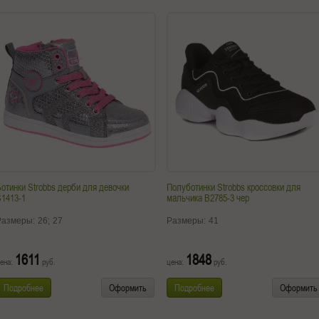
отинки Strobbs дерби для девочки
Полуботинки Strobbs кроссовки для
1413-1
мальчика B2785-3 чер
Размеры:
26;
27
Размеры:
41
1611
1848
ена:
руб.
цена:
руб.
Подробнее
Оформить
Подробнее
Оформить