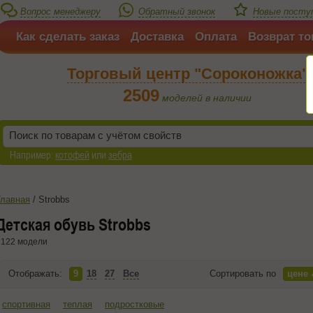
Вопрос менеджеру
Обратный звонок
Новые посту
Как сделать заказ
Доставка
Оплата
Возврат то
Торговый центр "Сороконожка"
2509
моделей в наличии
Например:
котофей
или
зебра
Главная
/
Strobbs
Детская обувь Strobbs
122 модели
Отображать:
9
18
27
Все
Сортировать по
цене
спортивная
теплая
подростковые