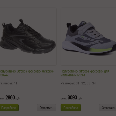
олуботинки Strobbs кроссовки мужские
Полуботинки Strobbs кроссовки для
3024-3
мальчика N1799-1
Размеры:
41
Размеры:
31;
32;
33;
34
2860
3090
ена:
руб.
цена:
руб.
Подробнее
Оформить
Подробнее
Оформить