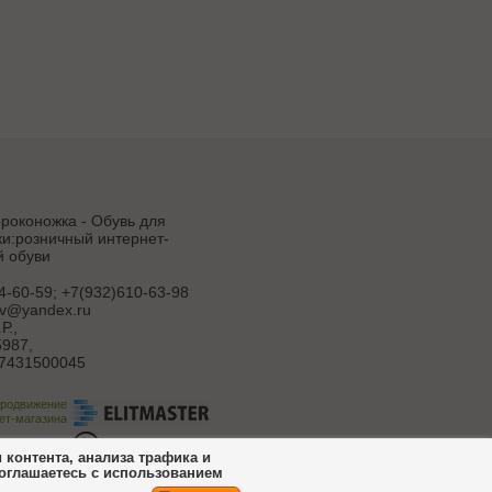
роконожка - Обувь для
и:розничный интернет-
й обуви
4-60-59; +7(932)610-63-98
uv@yandex.ru
Р.
,
987,
7431500045
продвижение
ет-магазина
ботка сайта
контента, анализа трафика и
соглашаетесь с использованием