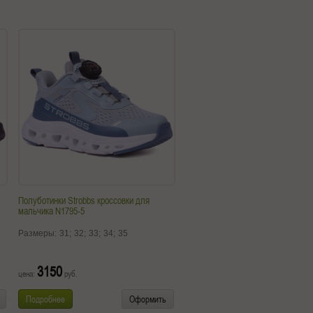
Полуботинки Strobbs кроссовки для
мальчика N1795-5
Размеры:
31;
32;
33;
34;
35
3150
цена:
руб.
Подробнее
Оформить