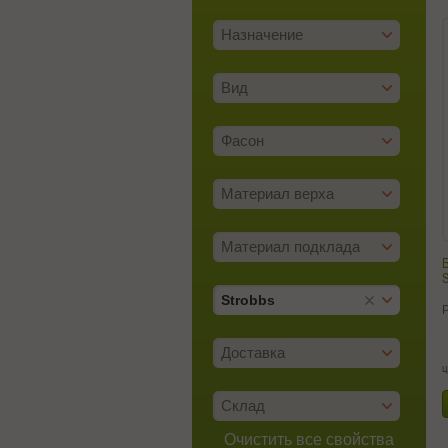
Назначение
Вид
Фасон
Материал верха
Материал подклада
Б
S
Strobbs
Доставка
ц
Склад
Очистить все свойства