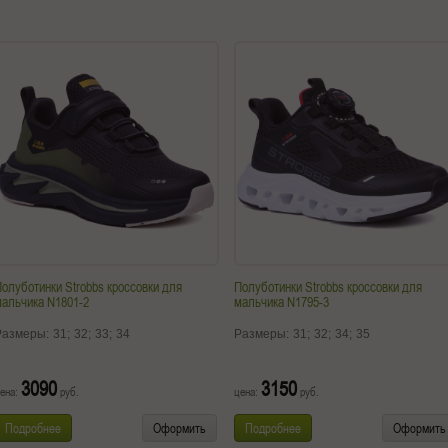
олуботинки Strobbs кроссовки для
Полуботинки Strobbs кроссовки для
альчика N1801-2
мальчика N1795-3
Размеры:
31;
32;
33;
34
Размеры:
31;
32;
34;
35
3090
3150
ена:
руб.
цена:
руб.
Подробнее
Оформить
Подробнее
Оформить