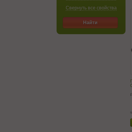
Свернуть все свойства
Найти
П
C
ц