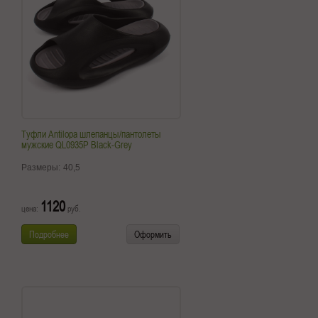
Туфли Antilopa шлепанцы/пантолеты
мужские QL0935P Black-Grey
Размеры:
40,5
1120
цена:
руб.
Подробнее
Оформить