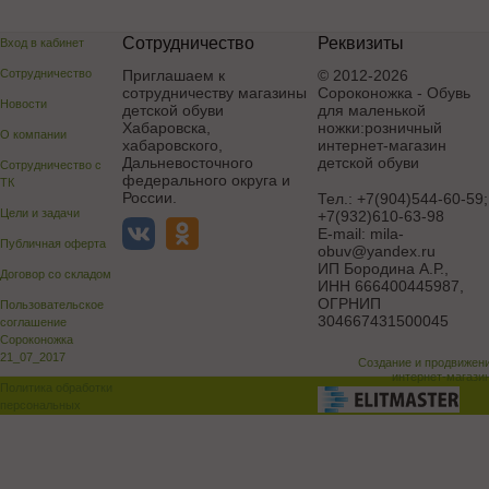
Сотрудничество
Реквизиты
Вход в кабинет
Сотрудничество
Приглашаем к
© 2012-2026
сотрудничеству магазины
Сороконожка - Обувь
Новости
детской обуви
для маленькой
Хабаровска,
ножки:розничный
О компании
хабаровского,
интернет-магазин
Дальневосточного
детской обуви
Сотрудничество с
федерального округа и
ТК
России.
Тел.:
+7(904)544-60-59;
Цели и задачи
+7(932)610-63-98
E-mail:
mila-
Публичная оферта
obuv@yandex.ru
ИП Бородина А.Р.
,
Договор со складом
ИНН 666400445987,
ОГРНИП
Пользовательское
304667431500045
соглашение
Сороконожка
21_07_2017
Создание и продвижен
интернет-магази
Политика обработки
персональных
данных
Поддержка и доработка сай