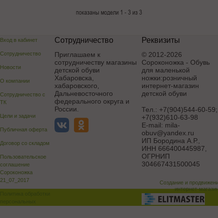
показаны модели 1 - 3 из 3
Сотрудничество
Реквизиты
Вход в кабинет
Сотрудничество
Приглашаем к
© 2012-2026
сотрудничеству магазины
Сороконожка - Обувь
Новости
детской обуви
для маленькой
Хабаровска,
ножки:розничный
О компании
хабаровского,
интернет-магазин
Дальневосточного
детской обуви
Сотрудничество с
федерального округа и
ТК
России.
Тел.:
+7(904)544-60-59;
Цели и задачи
+7(932)610-63-98
E-mail:
mila-
Публичная оферта
obuv@yandex.ru
ИП Бородина А.Р.
,
Договор со складом
ИНН 666400445987,
ОГРНИП
Пользовательское
304667431500045
соглашение
Сороконожка
21_07_2017
Создание и продвижен
интернет-магази
Политика обработки
персональных
данных
Поддержка и доработка сай