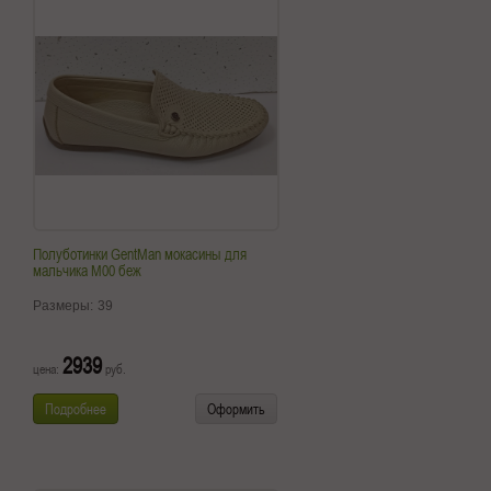
Полуботинки GentMan мокасины для
мальчика М00 беж
Размеры:
39
2939
цена:
руб.
Подробнее
Оформить