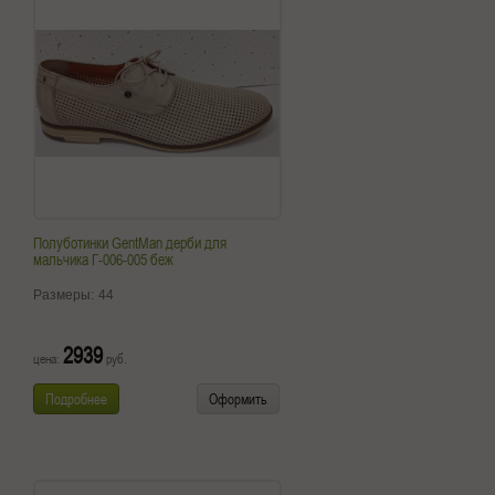
Полуботинки GentMan дерби для
мальчика Г-006-005 беж
Размеры:
44
2939
цена:
руб.
Подробнее
Оформить