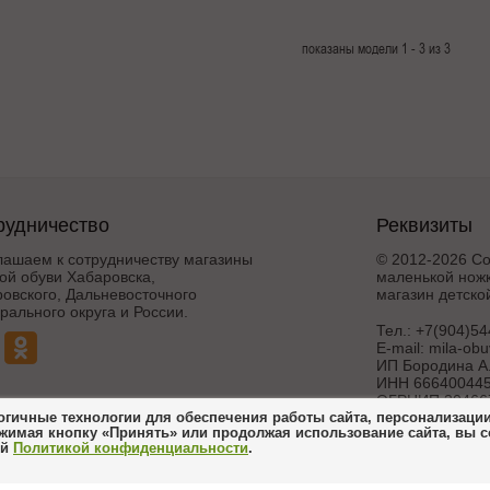
показаны модели 1 - 3 из 3
рудничество
Реквизиты
лашаем к сотрудничеству магазины
© 2012-2026 Со
ой обуви Хабаровска,
маленькой ножк
овского, Дальневосточного
магазин детско
ального округа и России.
Тел.:
+7(904)54
E-mail:
mila-ob
ИП Бородина А.
ИНН 666400445
ОГРНИП 30466
гичные технологии для обеспечения работы сайта, персонализации 
жимая кнопку «Принять» или продолжая использование сайта, вы 
Создание и 
ей
Политикой конфиденциальности
.
интерн
ножка 21_07_2017
Поддержка и дора