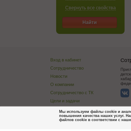
Свернуть все свойства
Найти
Вход в кабинет
Сот
Сотрудничество
Приг
детск
Новости
хабар
федер
О компании
Сотрудничество с ТК
Цели и задачи
Публичная оферта
Мы используем файлы cookie и анало
повышения качества наших услуг. На
Договор со складом
файлов cookie в соответствии с наш
Пользовательское соглашение Сороко