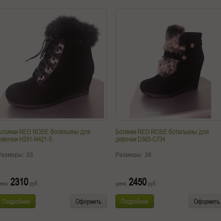
Ботинки RED ROSE ботильоны для
Ботинки RED ROSE ботильоны для
евочки H291-N421-5
девочки D365-C734
Размеры:
33
Размеры:
38
2310
2450
ена:
руб.
цена:
руб.
Подробнее
Оформить
Подробнее
Оформить