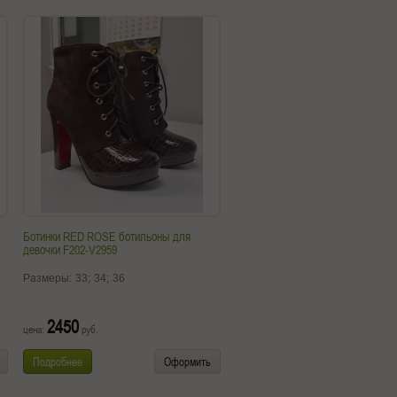
Ботинки RED ROSE ботильоны для
девочки F202-V2959
Размеры:
33;
34;
36
2450
цена:
руб.
Подробнее
Оформить