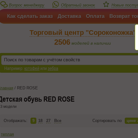
Вопрос менеджеру
Обратный звонок
Новые поступ
Как сделать заказ
Доставка
Оплата
Возврат то
Торговый центр "Сороконожка"
2506
моделей в наличии
Например:
котофей
или
зебра
Главная
/
RED ROSE
Детская обувь RED ROSE
3 модели
Отображать:
9
18
27
Все
Сортировать по
цене
теплая