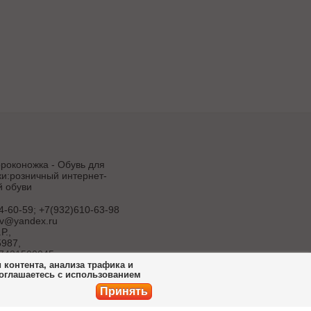
роконожка - Обувь для
и:розничный интернет-
й обуви
4-60-59; +7(932)610-63-98
uv@yandex.ru
Р.
,
987,
7431500045
контента, анализа трафика и
соглашаетесь с использованием
продвижение
ет-магазина
Принять
ботка сайта