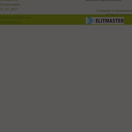
Сороконожка
21_07_2017
Создание и продвижен
интернет-магази
Политика обработки
персональных
данных
Поддержка и доработка сай