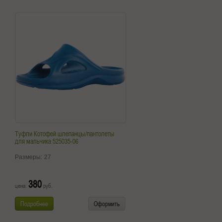
Туфли Котофей шлепанцы/пантолеты
для мальчика 525035-06
Размеры:
27
380
цена:
руб.
Подробнее
Оформить