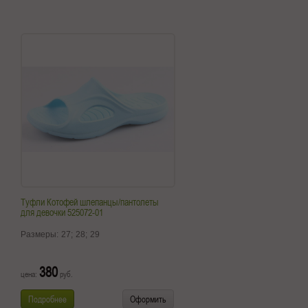
Туфли Котофей шлепанцы/пантолеты
для девочки 525072-01
Размеры:
27;
28;
29
380
цена:
руб.
Подробнее
Оформить