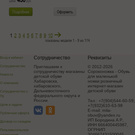
цена:
руб.
Подробнее
Оформить
1
2
3
4
5
6
7
8
9
10
показаны модели 1 - 9 из 174
Сотрудничество
Реквизиты
Вход в кабинет
Сотрудничество
Приглашаем к
© 2012-2026
сотрудничеству магазины
Сороконожка - Обувь
Новости
детской обуви
для маленькой
Хабаровска,
ножки:розничный
О компании
хабаровского,
интернет-магазин
Дальневосточного
детской обуви
Сотрудничество с
федерального округа и
ТК
России.
Тел.:
+7(904)544-60-59;
Цели и задачи
+7(932)610-63-98
E-mail:
mila-
Публичная оферта
obuv@yandex.ru
ИП Бородина А.Р.
,
Договор со складом
ИНН 666400445987,
ОГРНИП
Пользовательское
304667431500045
соглашение