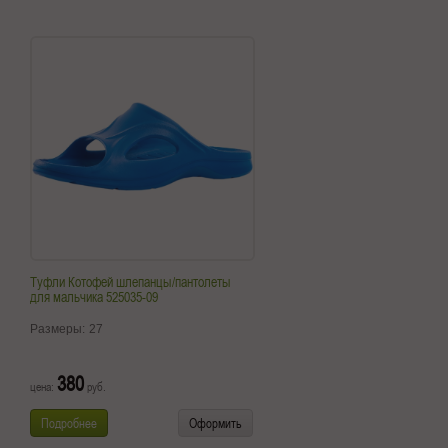
Туфли Котофей шлепанцы/пантолеты
для мальчика 525035-09
Размеры:
27
380
цена:
руб.
Подробнее
Оформить