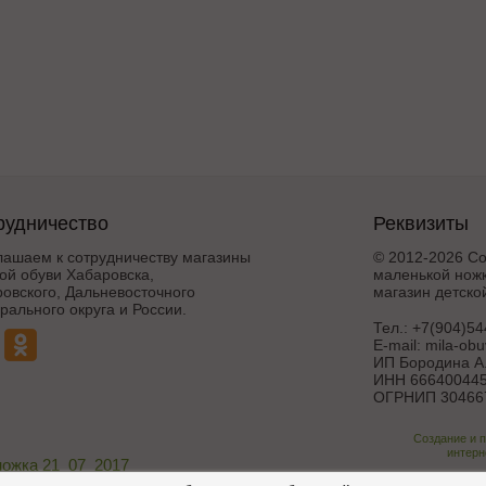
рудничество
Реквизиты
лашаем к сотрудничеству магазины
© 2012-2026 Со
ой обуви Хабаровска,
маленькой ножк
овского, Дальневосточного
магазин детско
ального округа и России.
Тел.:
+7(904)54
E-mail:
mila-ob
ИП Бородина А.
ИНН 666400445
ОГРНИП 30466
Создание и 
интерн
ножка 21_07_2017
Поддержка и дора