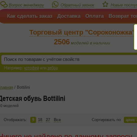
Вопрос менеджеру
Обратный звонок
Новые поступ
Как сделать заказ
Доставка
Оплата
Возврат то
Торговый центр "Сороконожка"
2506
моделей в наличии
Например:
котофей
или
зебра
Главная
/
Bottilini
Детская обувь Bottilini
0 моделей
Отображать:
9
18
27
Все
Сортировать по
цене
Ничего не найдено по данному запросу.