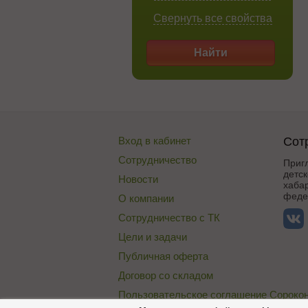
Свернуть все свойства
Найти
Вход в кабинет
Сот
Сотрудничество
Приг
детск
Новости
хабар
федер
О компании
Сотрудничество с ТК
Цели и задачи
Публичная оферта
Договор со складом
Пользовательское соглашение Сороко