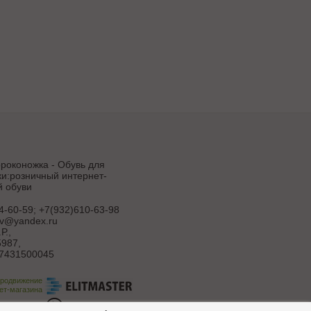
роконожка - Обувь для
и:розничный интернет-
й обуви
4-60-59; +7(932)610-63-98
uv@yandex.ru
Р.
,
987,
7431500045
продвижение
ет-магазина
ботка сайта